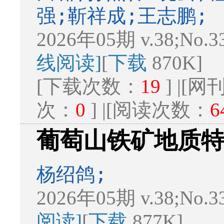
强;靳祥成;王志鹏;
2026年05期 v.38;No.3
线阅读]
[
下载
870K]
[下载次数：
19
] |[
次：
0
] |[阅读次数：
6
葡萄山铁矿地质
杨绍鸽;
2026年05期 v.38;No.3
阅读]
[
下载
877K]