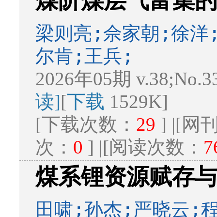
煤阶煤层气富集
梁则亮;佘家朝;徐洋
尔肯;王兵;
2026年05期 v.38;No.3
读]
[
下载
1529K]
[下载次数：
29
] |[
次：
0
] |[阅读次数：
7
煤系锂资源赋存
田啸;孙杰;严晓云;