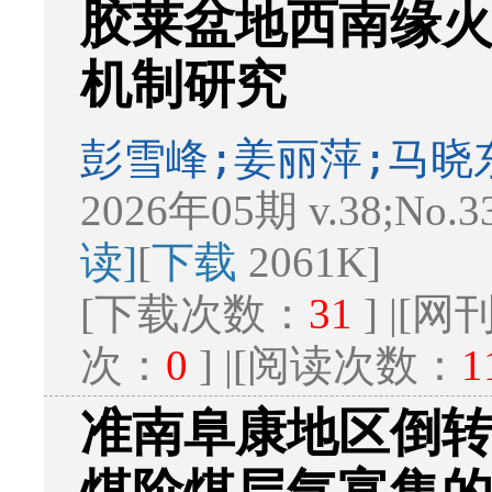
胶莱盆地西南缘
机制研究
彭雪峰;姜丽萍;马晓
2026年05期 v.38;No.3
读]
[
下载
2061K]
[下载次数：
31
] |[
次：
0
] |[阅读次数：
1
准南阜康地区倒