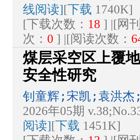
线阅读]
[
下载
1740K]
[下载次数：
18
] |[
次：
0
] |[阅读次数：
6
煤层采空区上覆
安全性研究
钊童辉;宋凯;袁洪杰
2026年05期 v.38;No.3
阅读]
[
下载
1451K]