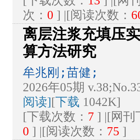
[下载次数：
13
] |[
次：
0
] |[阅读次数：
6
离层注浆充填压
算方法研究
牟兆刚;苗健;
2026年05期 v.38;No.3
阅读]
[
下载
1042K]
[下载次数：
7
] |[
0
] |[阅读次数：
75
]