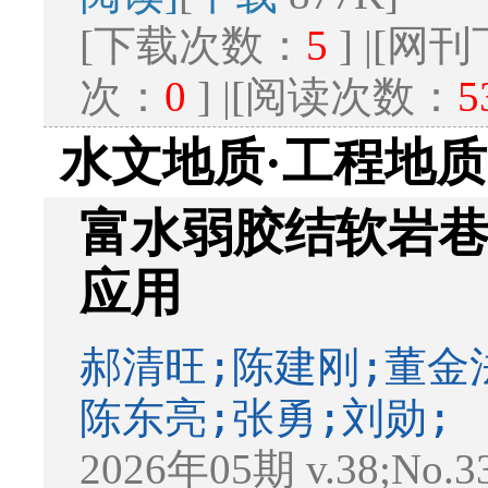
[下载次数：
5
] |[
次：
0
] |[阅读次数：
5
水文地质·工程地质
富水弱胶结软岩
应用
郝清旺;陈建刚;董金
陈东亮;张勇;刘勋;
2026年05期 v.38;No.3