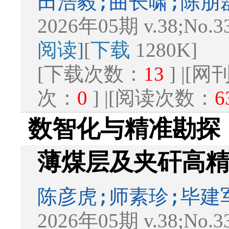
田浩毅;曲长啸;陈朋
2026年05期 v.38;No.3
阅读]
[
下载
1280K]
[下载次数：
13
] |[
次：
0
] |[阅读次数：
6
数智化与精准勘探
薄煤层及夹矸高
陈彦虎;师素珍;毕建
2026年05期 v.38;No.3