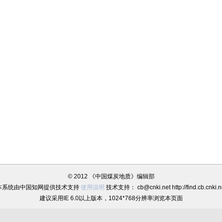
© 2012 《中国煤炭地质》编辑部
本系统由中国知网提供技术支持
使用说明
技术支持： cb@cnki.net http://find.cb.cnki.n
建议采用IE 6.0以上版本，1024*768分辨率浏览本页面